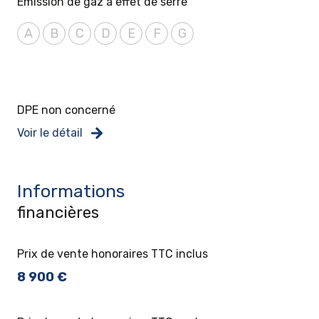
Emission de gaz à effet de serre
A
B
C
D
E
F
G
DPE non concerné
Voir le détail
Informations
financières
Prix de vente honoraires TTC inclus
8 900 €