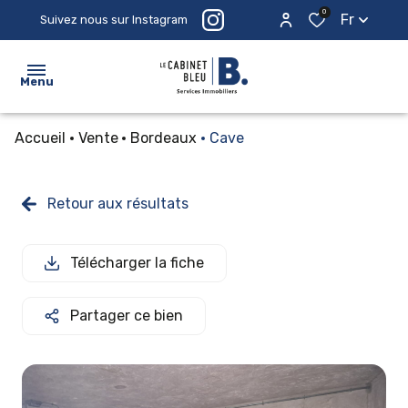
0
Fr
Suivez nous sur Instagram
Menu
Accueil
Vente
Bordeaux
Cave
ACCUEIL
ACHETER
Retour aux résultats
ESTIMER
Télécharger la fiche
PROSPECTER
LE
Partager ce bien
CABINET
CONTACTEZ-
NOUS