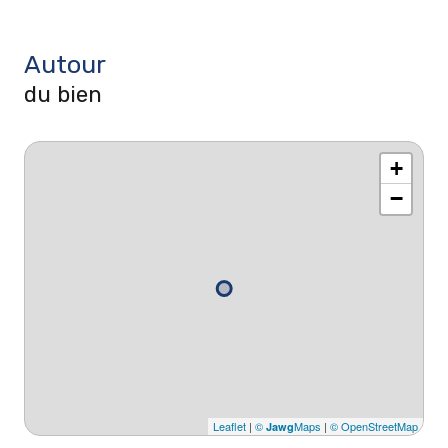
Autour
du bien
+
−
Leaflet
|
©
Maps
|
© OpenStreetMap
Jawg