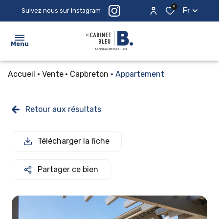
0
Fr
Suivez nous sur Instagram
Menu
Accueil
Vente
Capbreton
Appartement
ACCUEIL
ACHETER
Retour aux résultats
ESTIMER
Télécharger la fiche
PROSPECTER
LE
Partager ce bien
CABINET
CONTACTEZ-
NOUS