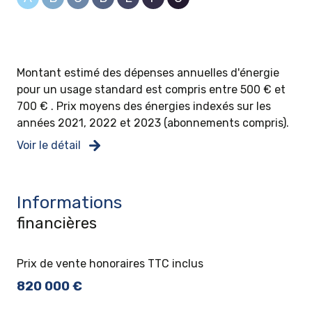
Cuisine réalisée sur mesure avec des matériaux
nobles, équipé d'électroménager haut de gamme,
vendu avec.
Montant estimé des dépenses annuelles d'énergie
Douche à l'italienne, meuble double vasque, sèche
pour un usage standard est compris entre 500 € et
serviette, tout est parfaitement équipé.
700 € . Prix moyens des énergies indexés sur les
années 2021, 2022 et 2023 (abonnements compris).
Voir le détail
Frais de notaires réduits.
Informations
financières
Pour plus de renseignements, Jonas est à votre
disposition au 06 40 38 80 04.
Prix de vente honoraires TTC inclus
820 000 €