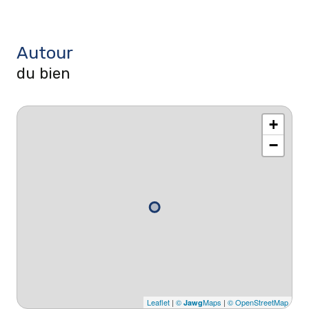
Autour
du bien
+
−
Leaflet
|
©
Maps
|
© OpenStreetMap
Jawg