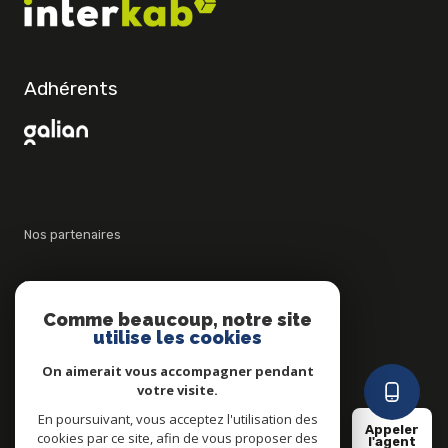
Adhérents
Nos partenaires
Mentions légales
Comme beaucoup, notre site
utilise les cookies
Admin
On aimerait vous accompagner pendant
Politique RGPD
votre visite.
En poursuivant, vous acceptez l'utilisation des
Appeler
cookies par ce site, afin de vous proposer des
Cookies
l'agent