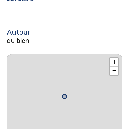
Autour
du bien
+
−