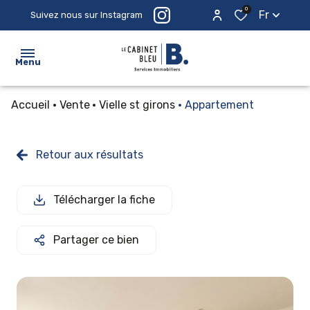
0
Fr
Suivez nous sur Instagram
Menu
Accueil
Vente
Vielle st girons
Appartement
ACCUEIL
ACHETER
Retour aux résultats
ESTIMER
Télécharger la fiche
PROSPECTER
LE
Partager ce bien
CABINET
CONTACTEZ-
NOUS